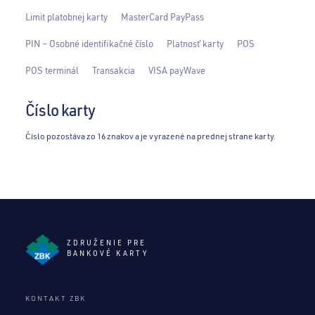
Limit platobnej karty
MasterCard PayPass
PIN – Osobné identifikačné číslo
Platnosť karty
POS
POS terminál
Transakcia
VISA payWave
Číslo karty
Číslo pozostáva zo 16 znakov a je vyrazené na prednej strane karty.
ZDRUŽENIE PRE
BANKOVÉ KARTY
KONTAKT ZBK