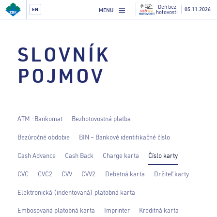
Deň bez
05.11.2026
EN
MENU
hotovosti
SLOVNÍK
POJMOV
ATM -Bankomat
Bezhotovostná platba
Bezúročné obdobie
BIN – Bankové identifikačné číslo
Cash Advance
Cash Back
Charge karta
Číslo karty
CVC
CVC2
CVV
CVV2
Debetná karta
Držiteľ karty
Elektronická (indentovaná) platobná karta
Embosovaná platobná karta
Imprinter
Kreditná karta