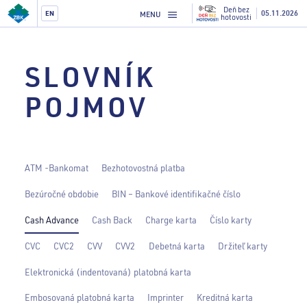
Deň bez
05.11.2026
EN
MENU
hotovosti
SLOVNÍK
POJMOV
ATM -Bankomat
Bezhotovostná platba
Bezúročné obdobie
BIN – Bankové identifikačné číslo
Cash Advance
Cash Back
Charge karta
Číslo karty
CVC
CVC2
CVV
CVV2
Debetná karta
Držiteľ karty
Elektronická (indentovaná) platobná karta
Embosovaná platobná karta
Imprinter
Kreditná karta