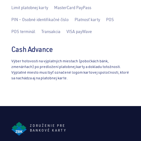
Limit platobnej karty
MasterCard PayPass
PIN – Osobné identifikačné číslo
Platnosť karty
POS
POS terminál
Transakcia
VISA payWave
Cash Advance
Výber hotovosti na výplatných miestach (pobočkách bánk,
zmenárňach) po predložení platobnej karty a dokladu totožnosti.
Výplatné miesto musí byť označené logom kartovej spoločnosti, ktoré
sa nachádza aj na platobnej karte.
ZDRUŽENIE PRE
BANKOVÉ KARTY