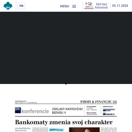
Deň bez
05.11.2026
EN
MENU
hotovosti