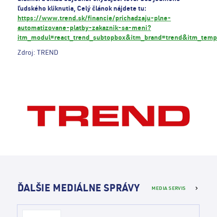
ľudského kliknutia, Celý článok nájdete tu:
https://www.trend.sk/financie/prichadzaju-plne-
automatizovane-platby-zakaznik-sa-meni?
itm_modul=react_trend_subtopbox&itm_brand=trend&itm_temp
Zdroj: TREND
ĎALŠIE MEDIÁLNE SPRÁVY
MEDIA SERVIS