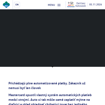
Deň bez
05.11.2026
EN
MENU
hotovosti
Prichádzajú plne automatizované platby. Zákazník už
nemusí byť len človek
Mastercard spustil vlastný systém automatických platieb
medzi strojmi. Auto si tak môže samé zaplatiť mýtne na
diaľnici a sklad objednať chýbajúci tovar bez jediného