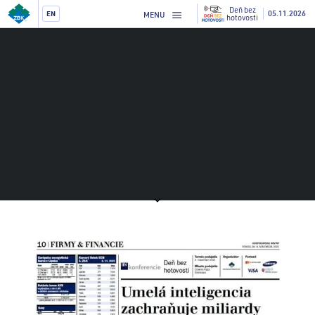
Deň bez
05.11.2026
EN
MENU
hotovosti