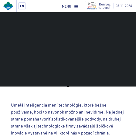
Deň bez
05.11.2026
EN
MENU
hotovosti
Umelá inteligencia mení technológie, ktoré bežne
používame, hoci to navonok možno ani nevidíme. Na jednej
strane pomáha tvoriť sofistikovanejšie podvody, na druhej
strane však aj technologické firmy zavádzajú špičkové
inovácie vystavané na AI, ktoré nás v pozadí chránia.