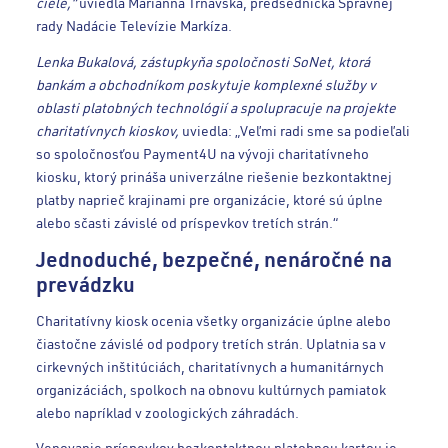
ciele,“
uviedla Marianna Trnavská, predsedníčka Správnej
rady Nadácie Televízie Markíza.
Lenka Bukalová, zástupkyňa spoločnosti SoNet, ktorá
bankám a obchodníkom poskytuje komplexné služby v
oblasti platobných technológií a spolupracuje na projekte
charitatívnych kioskov,
uviedla: „Veľmi radi sme sa podieľali
so spoločnosťou Payment4U na vývoji charitatívneho
kiosku, ktorý prináša univerzálne riešenie bezkontaktnej
platby naprieč krajinami pre organizácie, ktoré sú úplne
alebo sčasti závislé od príspevkov tretích strán.“
Jednoduché, bezpečné, nenáročné na
prevádzku
Charitatívny kiosk ocenia všetky organizácie úplne alebo
čiastočne závislé od podpory tretích strán. Uplatnia sa v
cirkevných inštitúciách, charitatívnych a humanitárnych
organizáciách, spolkoch na obnovu kultúrnych pamiatok
alebo napríklad v zoologických záhradách.