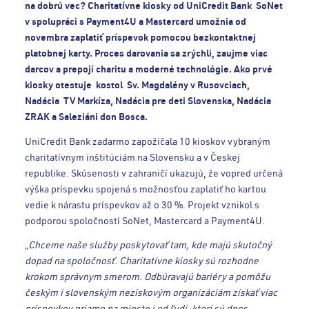
na dobrú vec? Charitatívne kiosky od UniCredit Bank SoNet
v spolupráci s Payment4U a Mastercard umožnia od
novembra zaplatiť príspevok pomocou bezkontaktnej
platobnej karty. Proces darovania sa zrýchli, zaujme viac
darcov a prepojí charitu a moderné technológie. Ako prvé
kiosky otestuje kostol Sv. Magdalény v Rusovciach,
Nadácia TV Markíza, Nadácia pre deti Slovenska, Nadácia
ZRAK a Saleziáni don Bosca.
UniCredit Bank zadarmo zapožičala 10 kioskov vybraným
charitatívnym inštitúciám na Slovensku a v Českej
republike. Skúsenosti v zahraničí ukazujú, že vopred určená
výška príspevku spojená s možnosťou zaplatiť ho kartou
vedie k nárastu príspevkov až o 30 %. Projekt vznikol s
podporou spoločností SoNet, Mastercard a Payment4U.
„
Chceme naše služby poskytovať tam, kde majú skutočný
dopad na spoločnosť. Charitatívne kiosky sú rozhodne
krokom správnym smerom. Odbúravajú bariéry a pomôžu
českým i slovenským neziskovým organizáciám získať viac
príspevkov priamo na mieste i od ľudí, ktorí sú dnes