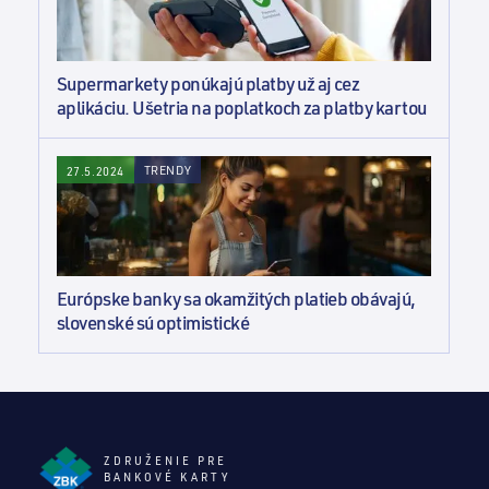
Supermarkety ponúkajú platby už aj cez
aplikáciu. Ušetria na poplatkoch za platby kartou
TRENDY
27.5.2024
Európske banky sa okamžitých platieb obávajú,
slovenské sú optimistické
ZDRUŽENIE PRE
BANKOVÉ KARTY