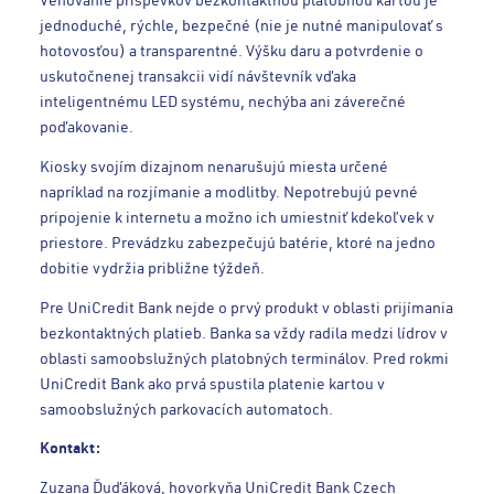
Venovanie príspevkov bezkontaktnou platobnou kartou je
jednoduché, rýchle, bezpečné (nie je nutné manipulovať s
hotovosťou) a transparentné. Výšku daru a potvrdenie o
uskutočnenej transakcii vidí návštevník vďaka
inteligentnému LED systému, nechýba ani záverečné
poďakovanie.
Kiosky svojím dizajnom nenarušujú miesta určené
napríklad na rozjímanie a modlitby. Nepotrebujú pevné
pripojenie k internetu a možno ich umiestniť kdekoľvek v
priestore. Prevádzku zabezpečujú batérie, ktoré na jedno
dobitie vydržia približne týždeň.
Pre UniCredit Bank nejde o prvý produkt v oblasti prijímania
bezkontaktných platieb. Banka sa vždy radila medzi lídrov v
oblasti samoobslužných platobných terminálov. Pred rokmi
UniCredit Bank ako prvá spustila platenie kartou v
samoobslužných parkovacích automatoch.
Kontakt:
Zuzana Ďuďáková, hovorkyňa UniCredit Bank Czech