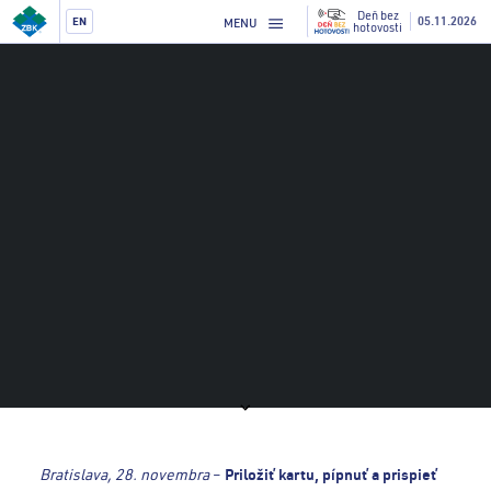
Deň bez
05.11.2026
EN
MENU
hotovosti
Bratislava, 28. novembra
–
Priložiť kartu, pípnuť a prispieť