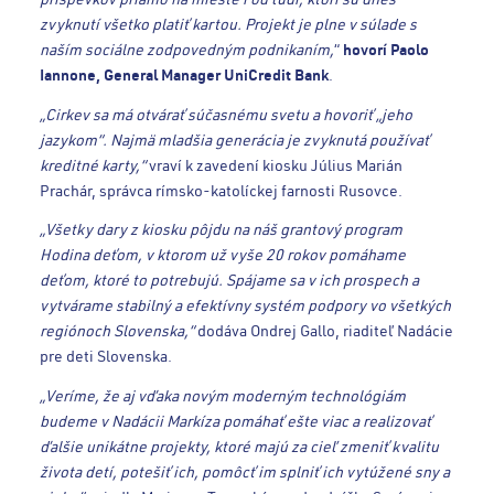
zvyknutí všetko platiť kartou. Projekt je plne v súlade s
naším sociálne zodpovedným podnikaním,
“
hovorí Paolo
Iannone, General Manager UniCredit Bank
.
„Cirkev sa má otvárať súčasnému svetu a hovoriť „jeho
jazykom“. Najmä mladšia generácia je zvyknutá používať
kreditné karty,“
vraví k zavedení kiosku Július Marián
Prachár, správca rímsko-katolíckej farnosti Rusovce.
„Všetky dary z kiosku pôjdu na náš grantový program
Hodina deťom, v ktorom už vyše 20 rokov pomáhame
deťom, ktoré to potrebujú. Spájame sa v ich prospech a
vytvárame stabilný a efektívny systém podpory vo všetkých
regiónoch Slovenska,“
dodáva Ondrej Gallo, riaditeľ Nadácie
pre deti Slovenska.
„Veríme, že aj vďaka novým moderným technológiám
budeme v Nadácii Markíza pomáhať ešte viac a realizovať
ďalšie unikátne projekty, ktoré majú za cieľ zmeniť kvalitu
života detí, potešiť ich, pomôcť im splniť ich vytúžené sny a