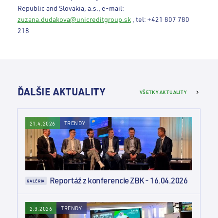
Republic and Slovakia, a.s., e-mail:
zuzana.dudakova@unicreditgroup.sk
, tel: +421 807 780
218
ĎALŠIE AKTUALITY
VŠETKY AKTUALITY
TRENDY
21.4.2026
Reportáž z konferencie ZBK - 16.04.2026
GALÉRIA
TRENDY
2.3.2026