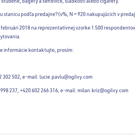
 studené, bagety a sendviče, sladkosti alebo cigarety.
ciu stanicu podľa predajne?(v%, N = 920 nakupujúcich v preda
 februári 2018 na reprezentatívnej vzorke 1 500 respondentov
ytovania.
e informácie kontaktujte, prosím:
02 302 502, e-mail: lucie.pavlu@ogilvy.com
1 998 237, +420 602 266 316, e-mail: milan.kriz@ogilvy.com