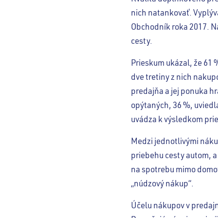
nich natankovať. Vyplýva
Obchodník roka 2017. Na
cesty.
Prieskum ukázal, že 61 %
dve tretiny z nich nakup
predajňa a jej ponuka hr
opýtaných, 36 %, uviedla
uvádza k výsledkom pri
Medzi jednotlivými náku
priebehu cesty autom, a 
na spotrebu mimo domova,
„núdzový nákup“.
Účelu nákupov v predajni