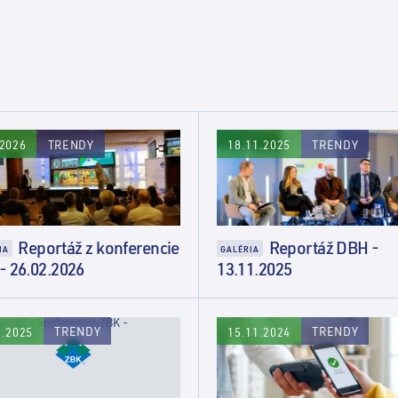
TRENDY
TRENDY
.2026
18.11.2025
Reportáž z konferencie
Reportáž DBH -
IA
GALÉRIA
- 26.02.2026
13.11.2025
TRENDY
TRENDY
3.2025
15.11.2024