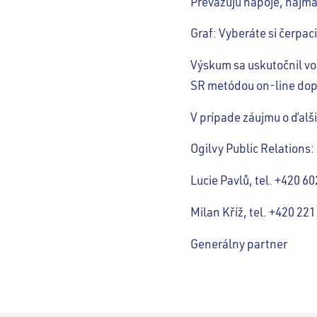
Prevažujú nápoje, najmä
Graf: Vyberáte si čerpa
Výskum sa uskutočnil vo
SR metódou on-line dop
V prípade záujmu o ďalši
Ogilvy Public Relations:
Lucie Pavlů, tel. +420 6
Milan Kříž, tel. +420 22
Generálny partner