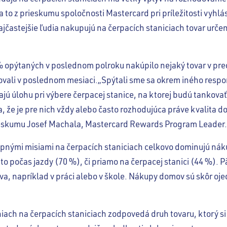
 to z prieskumu spoločnosti Mastercard pri príležitosti vyhl
jčastejšie ľudia nakupujú na čerpacích staniciach tovar urče
 opýtaných v poslednom polroku nakúpilo nejaký tovar v preda
ovali v poslednom mesiaci.„Spýtali sme sa okrem iného respon
ajú úlohu pri výbere čerpacej stanice, na ktorej budú tankovať
, že je pre nich vždy alebo často rozhodujúca práve kvalita 
eskumu Josef Machala, Mastercard Rewards Program Leader.
pnými misiami na čerpacích staniciach celkovo dominujú nák
to počas jazdy (70 %), či priamo na čerpacej stanici (44 %). 
 napríklad v práci alebo v škole. Nákupy domov sú skôr ojedi
ach na čerpacích staniciach zodpovedá druh tovaru, ktorý si 