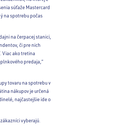
ásenia súťaže Mastercard
ný na spotrebu počas
jni na čerpacej stanici,
dentov, či pre nich
. Viac ako tretina
doplnkového predaja,“
upy tovaru na spotrebu v
Pätina nákupov je určená
nelé, najčastejšie ide o
zákazníci vyberajú.