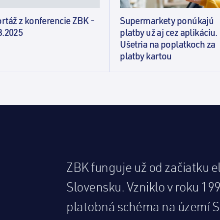
rtáž z konferencie ZBK -
Supermarkety ponúkajú
3.2025
platby už aj cez aplikáciu.
Ušetria na poplatkoch za
platby kartou
ZBK funguje už od začiatku e
Slovensku. Vzniklo v roku 19
platobná schéma na území S