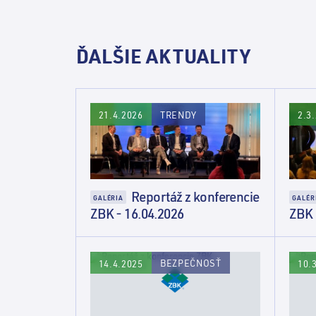
ĎALŠIE AKTUALITY
TRENDY
21.4.2026
2.3
Reportáž z konferencie
GALÉRIA
GALÉR
ZBK - 16.04.2026
ZBK 
BEZPEČNOSŤ
14.4.2025
10.