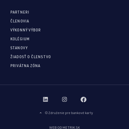
PARTNERI
ČLENOVIA
VÝKONNÝ VÝBOR
KOLÉGIUM
STANOVY
ŽIADOSŤ O ČLENSTVO
PRIVÁTNA ZÓNA
© Združenie pre bankové karty
WEB OD METRIK.SK