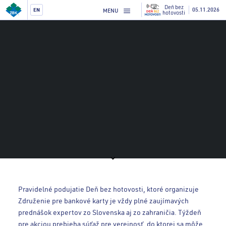
Deň bez
05.11.2026
EN
MENU
hotovosti
Pravidelné podujatie Deň bez hotovosti, ktoré organizuje
Združenie pre bankové karty je vždy plné zaujímavých
prednášok expertov zo Slovenska aj zo zahraničia. Týždeň
pre akciou prebieha súťaž pre verejnosť, do ktorej sa môže